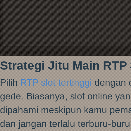
Strategi Jitu Main RTP 
Pilih
RTP slot tertinggi
dengan c
gede. Biasanya, slot online ya
dipahami meskipun kamu pemain
dan jangan terlalu terburu-buru