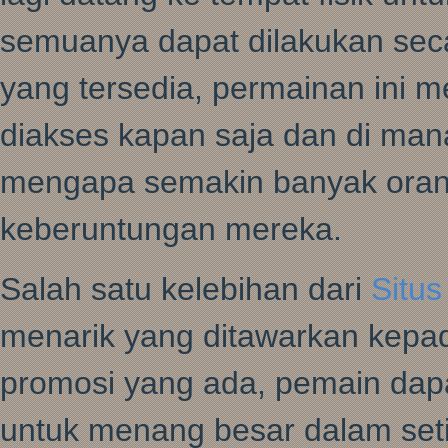
semuanya dapat dilakukan secar
yang tersedia, permainan ini 
diakses kapan saja dan di mana
mengapa semakin banyak orang
keberuntungan mereka.
Salah satu kelebihan dari
Situs
menarik yang ditawarkan kepa
promosi yang ada, pemain dap
untuk menang besar dalam seti