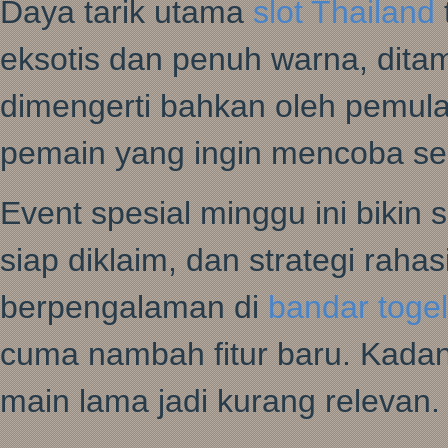
Daya tarik utama
slot Thailand
eksotis dan penuh warna, dit
dimengerti bahkan oleh pemula
pemain yang ingin mencoba sens
Event spesial minggu ini bikin
siap diklaim, dan strategi raha
berpengalaman di
bandar togel
cuma nambah fitur baru. Kadan
main lama jadi kurang relevan.