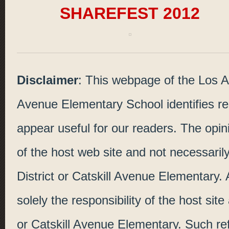
SHAREFEST 2012
Disclaimer
: This webpage of the Los An
Avenue Elementary School identifies re
appear useful for our readers. The opi
of the host web site and not necessaril
District or Catskill Avenue Elementary.
solely the responsibility of the host sit
or Catskill Avenue Elementary. Such ref