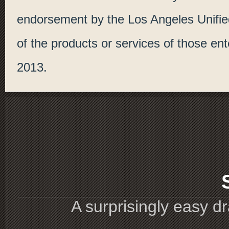
endorsement by the Los Angeles Unified
of the products or services of those ent
2013.
A surprisingly easy d