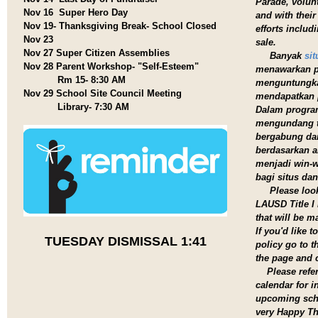
Parade, volun
Nov 16 Super Hero Day
and with their
Nov 19- Thanksgiving Break- School Closed
efforts includ
Nov 23
sale.
Nov 27 Super Citizen Assemblies
Banyak
sit
Nov 28 Parent Workshop- "Self-Esteem"
menawarkan pr
Rm 15- 8:30 AM
menguntungka
Nov 29 School Site Council Meeting
mendapatkan 
Library- 7:30 AM
Dalam program
mengundang t
bergabung da
berdasarkan a
menjadi win-w
bagi situs da
Please look o
LAUSD Title I
that will be m
If you'd like 
TUESDAY DISMISSAL 1:41
policy go to t
the page and c
Please refer
calendar for 
upcoming sch
very Happy Th