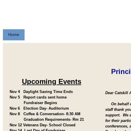
CATSKILL AVENUE ELEMEN
Home
Parents
Staff
Students
Programs
C
Princi
Upcoming Events
Nov 4 Daylight Saving Time Ends
Dear Catskill
Nov 5 Report cards sent home
Fundraiser Begins
On behalf of 
Nov 6 Election Day- Auditorium
staff thank yo
Nov 8 Coffee & Conversation- 8:30 AM
support. We ar
Graduation Requirements- Rm 21
for their parti
Nov 12 Veterans Day- School Closed
conferences, 
Nov 14 Last Day of Fundraiser